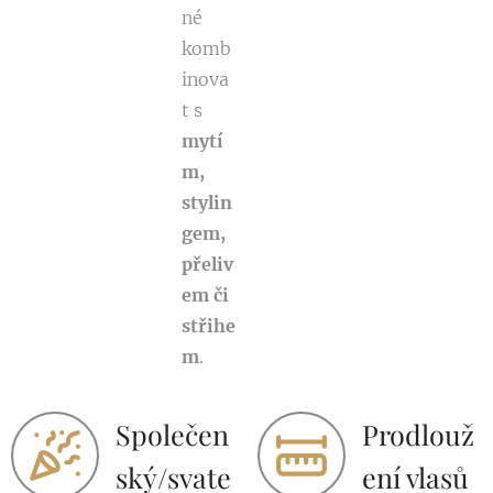
né
komb
inova
t s
mytí
m,
stylin
gem,
přeliv
em či
střihe
m
.
Společen
Prodlouž
ský/svate
ení vlasů