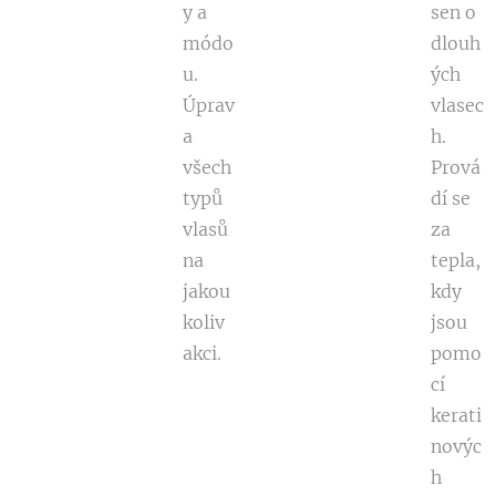
y a
sen o
módo
dlouh
u.
ých
Úprav
vlasec
a
h.
všech
Prová
typů
dí se
vlasů
za
na
tepla,
jakou
kdy
koliv
jsou
akci.
pomo
cí
kerati
novýc
h