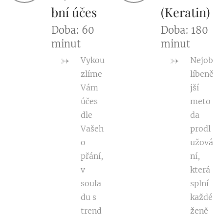
bní účes
(Keratin)
Doba: 60
Doba: 180
minut
minut
Vykou
Nejob
zlíme
líbeně
Vám
jší
účes
meto
dle
da
Vašeh
prodl
o
užová
přání,
ní,
v
která
soula
splní
du s
každé
trend
ženě