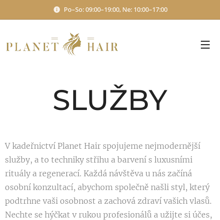
Po–So: 09:00–19:00, Ne: 10:00–17:00
SLUŽBY
V kadeřnictví Planet Hair spojujeme nejmodernější
služby, a to techniky střihu a barvení s luxusními
rituály a regenerací. Každá návštěva u nás začíná
osobní konzultací, abychom společně našli styl, který
podtrhne vaši osobnost a zachová zdraví vašich vlasů.
Nechte se hýčkat v rukou profesionálů a užijte si účes,