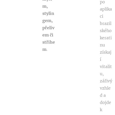
po
m,
aplika
stylin
ci
gem,
brazil
přeliv
ského
em či
kerati
střihe
nu
m
.
získaj
í
vitalit
u,
zářivý
vzhle
d a
dojde
k