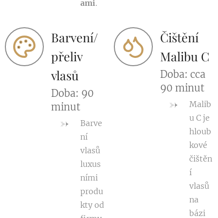
ami
.
Barvení/
Čištění
přeliv
Malibu C
vlasů
Doba: cca
90 minut
Doba: 90
Malib
minut
u C je
Barve
hloub
ní
kové
vlasů
čištěn
luxus
í
ními
vlasů
produ
na
kty od
bázi