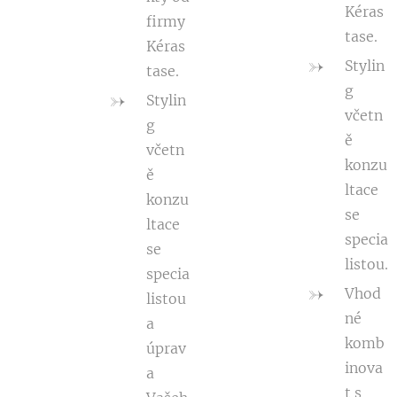
Kéras
firmy
tase.
Kéras
Stylin
tase.
g
Stylin
včetn
g
ě
včetn
konzu
ě
ltace
konzu
se
ltace
specia
se
listou.
specia
Vhod
listou
né
a
komb
úprav
inova
a
t s