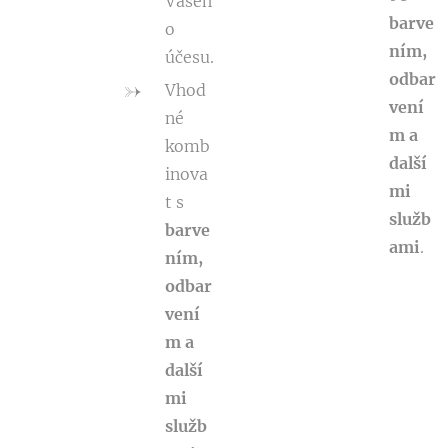
Vašeh
barve
o
ním,
účesu.
odbar
Vhod
vení
né
m a
komb
další
inova
mi
t s
služb
barve
ami
.
ním,
odbar
vení
m a
další
mi
služb