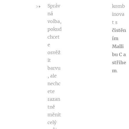
Správ
komb
ná
inova
volba,
t s
pokud
čistěn
chcet
ím
e
Malli
osvěž
bu C a
it
střihe
barvu
m
.
, ale
nechc
ete
razan
tně
měnit
celý