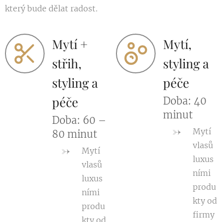
který bude dělat radost.
Mytí +
Mytí,
střih,
styling a
styling a
péče
péče
Doba: 40
minut
Doba: 60 –
Mytí
80 minut
vlasů
Mytí
luxus
vlasů
ními
luxus
produ
ními
kty od
produ
firmy
kty od