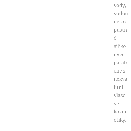
vody,
vodou
neroz
pustn
é
siliko
ny a
parab
eny z
nekva
litní
vlaso
vé
kosm
etiky.