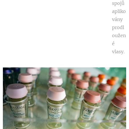
spojů
apliko
vány
prodl
oužen
é
vlasy.