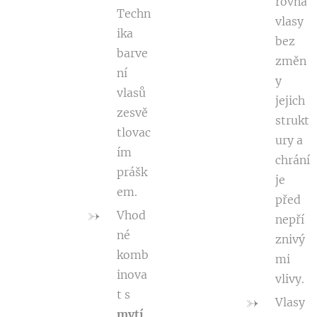
rovná
Techn
vlasy
ika
bez
barve
změn
ní
y
vlasů
jejich
zesvě
strukt
tlovac
ury a
ím
chrání
prášk
je
em.
před
Vhod
nepří
né
znivý
komb
mi
inova
vlivy.
t s
Vlasy
mytí