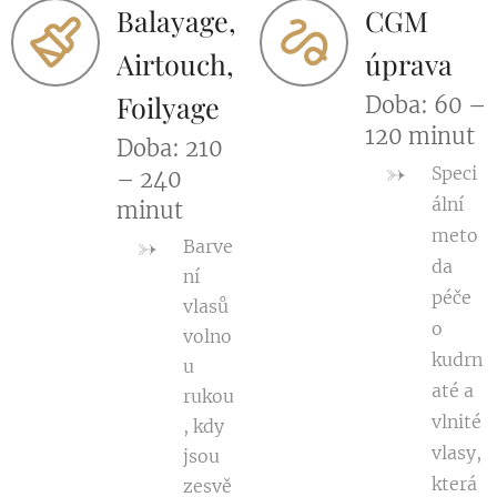
Balayage,
CGM
Airtouch,
úprava
Foilyage
Doba: 60 –
120 minut
Doba: 210
Speci
– 240
ální
minut
meto
Barve
da
ní
péče
vlasů
o
volno
kudrn
u
até a
rukou
vlnité
, kdy
vlasy,
jsou
která
zesvě