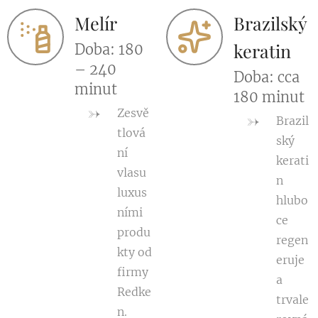
Melír
Brazilský
keratin
Doba: 180
– 240
Doba: cca
minut
180 minut
Zesvě
Brazil
tlová
ský
ní
kerati
vlasu
n
luxus
hlubo
ními
ce
produ
regen
kty od
eruje
firmy
a
Redke
trvale
n.