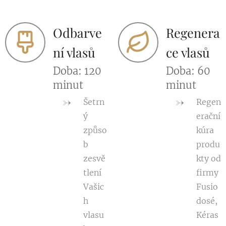
Odbarve
Regenera
ní vlasů
ce vlasů
Doba: 120
Doba: 60
minut
minut
Šetrn
Regen
ý
erační
způso
kúra
b
produ
zesvě
kty od
tlení
firmy
Vašic
Fusio
h
dosé,
vlasu
Kéras