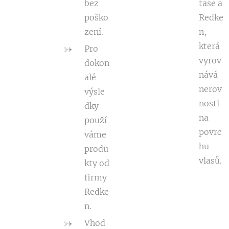
bez
tase a
poško
Redke
zení.
n,
která
Pro
vyrov
dokon
nává
alé
nerov
výsle
nosti
dky
na
použí
povrc
váme
hu
produ
vlasů.
kty od
firmy
Redke
n.
Vhod