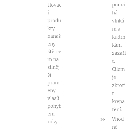
pomá
tlovac
í
há
produ
vlnká
kty
m a
nanáš
kudrn
eny
kám
štětce
zazáři
m na
t.
silněj
Cílem
ší
je
pram
zkroti
eny
t
vlasů
krepa
pohyb
tění.
em
Vhod
ruky.
né