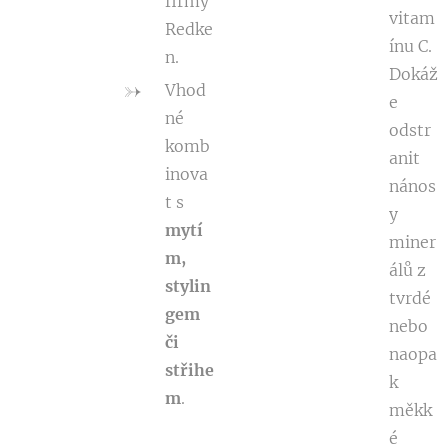
firmy
vitam
Redke
ínu C.
n.
Dokáž
Vhod
e
né
odstr
komb
anit
inova
nános
t s
y
mytí
miner
m,
álů z
stylin
tvrdé
gem
nebo
či
naopa
střihe
k
m
.
měkk
é